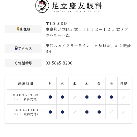
〒120-0015
東京都足立区足立１丁目１２−１２ 足立メディ
所在地
カルモール2F
東武スカイツリーライン「五反野駅」から徒歩
アクセス
8分
03-5845-8200
電話番号
診療時間
月
火
水
木
金
土
日祝
09:00～13:00
●
●
／
●
●
●
／
（12:30最終受付）
14:00～18:00
●
●
／
●
●
／
／
（17:30最終受付）
※ コンタクト、眼鏡処方は最終受付1時間前まで