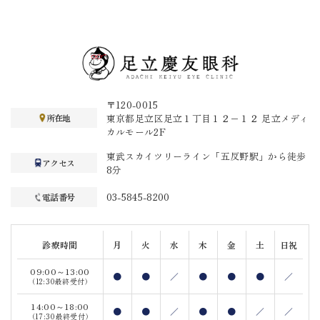
〒120-0015
東京都足立区足立１丁目１２−１２ 足立メディ
所在地
カルモール2F
東武スカイツリーライン「五反野駅」から徒歩
アクセス
8分
03-5845-8200
電話番号
診療時間
月
火
水
木
金
土
日祝
09:00～13:00
●
●
／
●
●
●
／
（12:30最終受付）
14:00～18:00
●
●
／
●
●
／
／
（17:30最終受付）