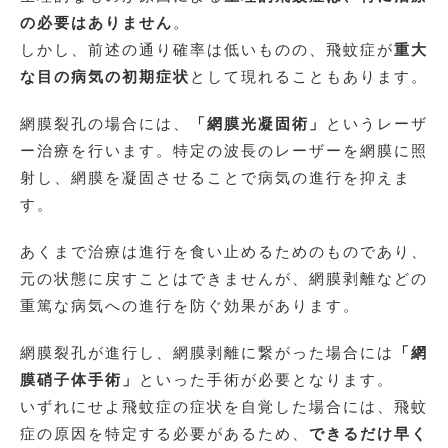
の必要はありません
。
しかし、前述の通り確率は低いものの、飛蚊症が
重大
な目の病気の初期症状
として現れることもあります。
網膜裂孔の場合には、
「網膜光凝固術」
というレーザ
ー治療を行います。特定の波長のレーザーを網膜に照
射し、網膜を凝固させることで病気の進行を抑えま
す。
あくまで治療は進行を食い止めるためのものであり、
元の状態に戻すことはできませんが、網膜剥離などの
重篤な病気への進行を防ぐ効果があります。
網膜裂孔が進行し、網膜剥離に繋がった場合には
「網
膜硝子体手術」
といった手術が必要となります。
いずれにせよ飛蚊症の症状を自覚した場合には、飛蚊
症の原因を特定する必要があるため、
できるだけ早く