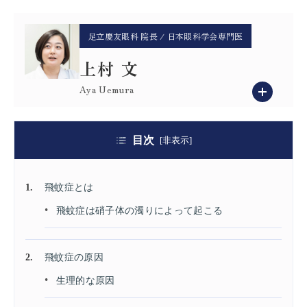
足立慶友眼科 院長 / 日本眼科学会専門医
上村 文
Aya Uemura
目次
[非表示]
飛蚊症とは
飛蚊症は硝子体の濁りによって起こる
飛蚊症の原因
生理的な原因