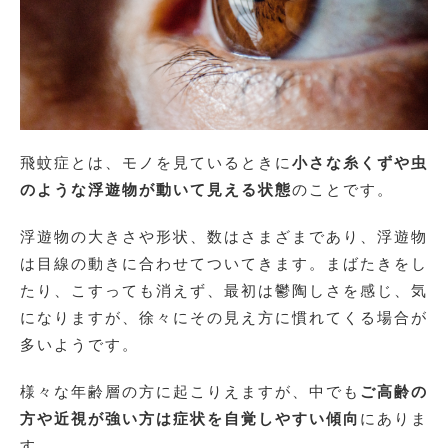
飛蚊症とは、モノを見ているときに
小さな糸くずや虫
のような浮遊物が動いて見える状態
のことです。
浮遊物の大きさや形状、数はさまざまであり、浮遊物
は目線の動きに合わせてついてきます。まばたきをし
たり、こすっても消えず、最初は鬱陶しさを感じ、気
になりますが、徐々にその見え方に慣れてくる場合が
多いようです。
様々な年齢層の方に起こりえますが、中でも
ご高齢の
方や近視が強い方は症状を自覚しやすい傾向
にありま
す。